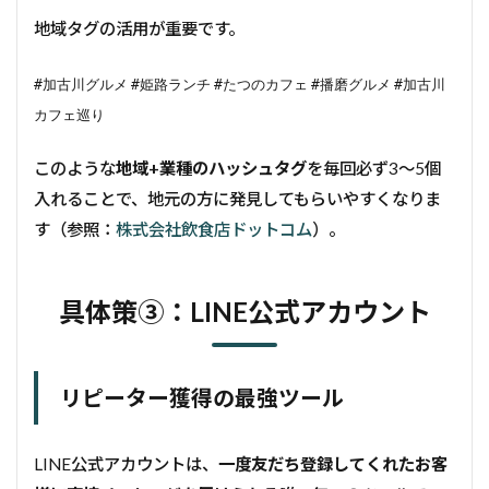
地域タグの活用が重要です。
#加古川グルメ
#姫路ランチ
#たつのカフェ
#播磨グルメ
#加古川
カフェ巡り
このような
地域+業種のハッシュタグ
を毎回必ず3〜5個
入れることで、地元の方に発見してもらいやすくなりま
す（参照：
株式会社飲食店ドットコム
）。
具体策③：LINE公式アカウント
リピーター獲得の最強ツール
LINE公式アカウントは、
一度友だち登録してくれたお客